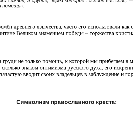
о символ, а орудие, через которое Господь нас спас, 
я помощь».
ремён древнего язычества, часто его использовали как
антине Великом знамением победы – торжества христи
 груди не только помощь, к которой мы прибегаем в м
, сколько знаком оптимизма русского духа, его искре
зачастую вводит своих владельцев в заблуждение и го
Символизм православного креста: