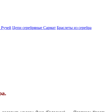
 Ручей
Цепи серебряные Сармат
Браслеты из серебра
ра.