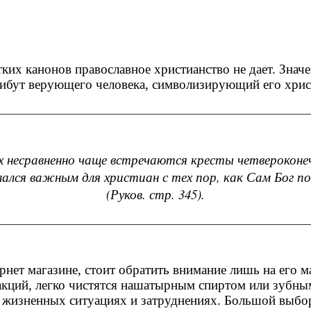
ких канонов православное христианство не дает. Значе
трибут верующего человека, символизирующий его хри
________________________________________________________
х несравненно чаще встречаются кресты четвероконеч
ался важным для христиан с тех пор, как Сам Бог пок
(Руков. стр. 345).
________________________________________________________
рнет магазине, стоит обратить внимание лишь на его
акций, легко чистятся нашатырным спиртом или зубн
ых жизненных ситуациях и затруднениях. Большой выб