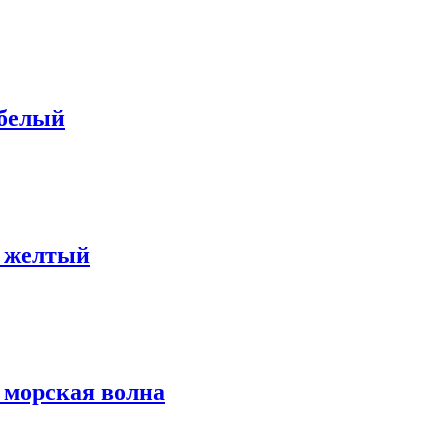
 белый
: желтый
 морская волна