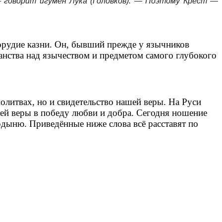
— говорит игумен Лука (Головков). — Поэтому Крест —
 орудие казни. Он, бывший прежде у язычников
анства над язычеством и предметом самого глубокого
олитвах, но и свидетельство нашей веры. На Руси
нней веры в победу любви и добра. Сегодня ношение
рдыню. Приведённые ниже слова всё расставят по