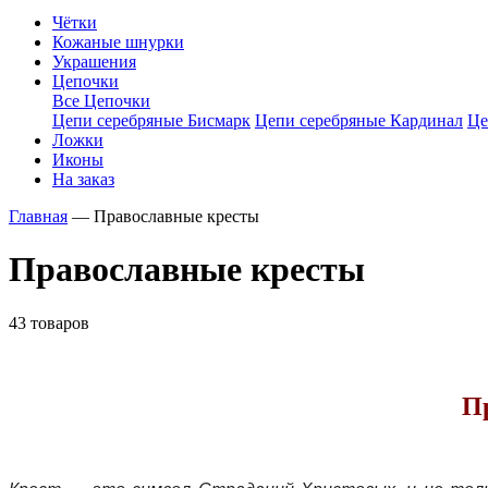
Чётки
Кожаные шнурки
Украшения
Цепочки
Все Цепочки
Цепи серебряные Бисмарк
Цепи серебряные Кардинал
Це
Ложки
Иконы
На заказ
Главная
—
Православные кресты
Православные кресты
43 товаров
Пр