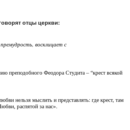
говорят отцы церкви:
премудрость, восклицает с
ию преподобного Феодора Студита – “крест всякой
юбви нельзя мыслить и представлять: где крест, там
Любви, распятой за нас».