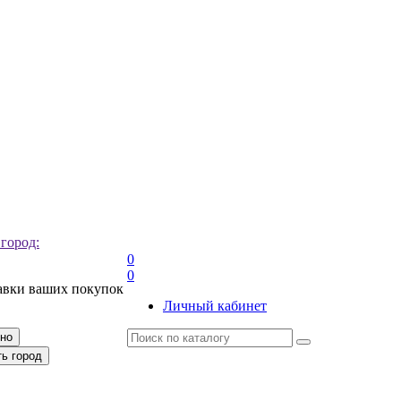
 город:
0
0
авки ваших покупок
Личный кабинет
рно
ть город