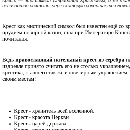
Крест — это символ Страданий Христовых, и не тольк
величайшая святыня, через которую совершается Божи
Крест как мистический символ был известен ещё со в
орудием позорной казни, стал при Императоре Конст
почитания.
Ведь
православный нательный крест из серебра
на
издревле принято считать его не столько украшением
крестика, ставшего так же и ювелирным украшением, 
своим местам!
Крест - хранитель всей вселенной.
Крест - красота Церкви
Крест - царей держава
Крест - верным утверждение