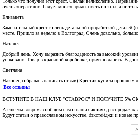
Только что получил этот крест. Сделан великолепно. Нареканий
очень оперативно. Радует многовариантность оплаты, а не толь
Елизавета
Замечательный крест с очень детальной проработкой деталей (на
месте. Пришло за неделю в Волгоград. Очень довольно, большо
Наталья
Добрый день, Хочу выразить благодарность за высокий уровень
упаковано. Товар в красивой коробочке, приятно дарить. В до
Светлана
Наконец собралась написать отзыв) Крестик купила прошлым ле
Все отзывы
ВСТУПИТЕ В НАШ КЛУБ "СТАВРОС" И ПОЛУЧИТЕ 5% С
А еще мы вовремя сообщим вам о наших акциях, распродажах 
Будут статьи о православном искусстве, бэкстейджи и новые пр