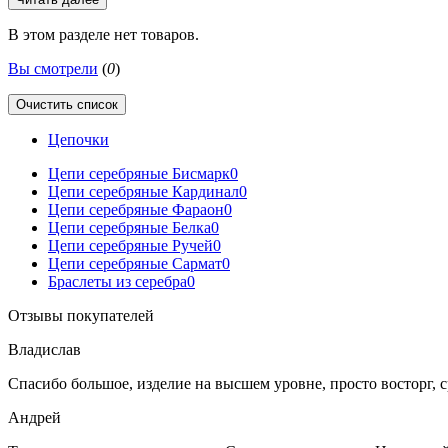
В этом разделе нет товаров.
Вы смотрели
(
0
)
Очистить список
Цепочки
Цепи серебряные Бисмарк
0
Цепи серебряные Кардинал
0
Цепи серебряные Фараон
0
Цепи серебряные Белка
0
Цепи серебряные Ручей
0
Цепи серебряные Сармат
0
Браслеты из серебра
0
Отзывы покупателей
Владислав
Спасибо большое, изделие на высшем уровне, просто восторг, с
Андрей