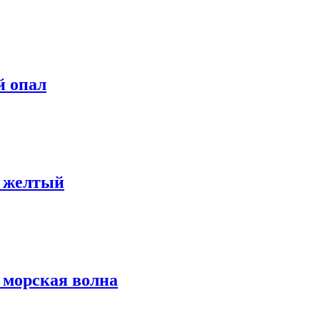
й опал
: желтый
 морская волна