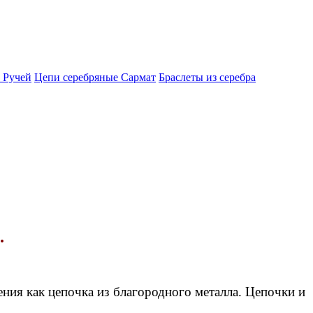
 Ручей
Цепи серебряные Сармат
Браслеты из серебра
.
ния как цепочка из благородного металла. Цепочки и