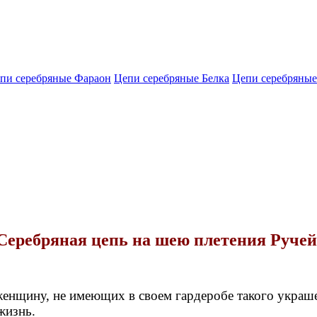
пи серебряные Фараон
Цепи серебряные Белка
Цепи серебряные
Серебряная цепь на шею плетения Ручей
женщину, не имеющих в своем гардеробе такого украше
жизнь.