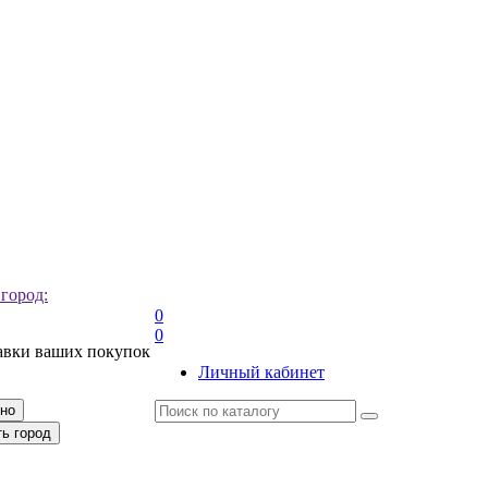
 город:
0
0
авки ваших покупок
Личный кабинет
рно
ть город