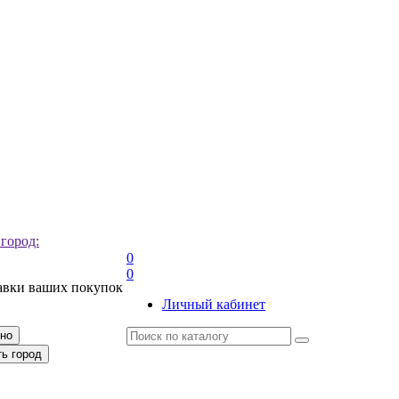
 город:
0
0
авки ваших покупок
Личный кабинет
рно
ть город