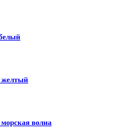
 белый
: желтый
 морская волна