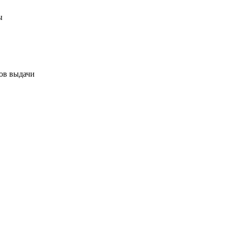
ы
тов выдачи