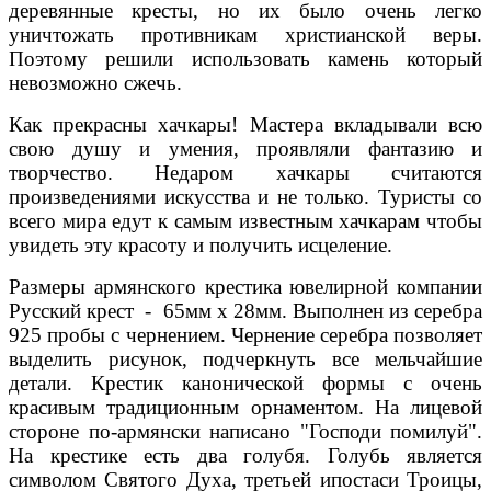
деревянные кресты, но их было очень легко
уничтожать противникам христианской веры.
Поэтому решили использовать камень который
невозможно сжечь.
Как прекрасны хачкары! Мастера вкладывали всю
свою душу и умения, проявляли фантазию и
творчество. Недаром хачкары считаются
произведениями искусства и не только. Туристы со
всего мира едут к самым известным хачкарам чтобы
увидеть эту красоту и получить исцеление.
Размеры армянского крестика ювелирной компании
Русский крест
- 65мм х 28мм. Выполнен из серебра
925 пробы с чернением. Чернение серебра позволяет
выделить рисунок, подчеркнуть все мельчайшие
детали. Крестик канонической формы с очень
красивым традиционным орнаментом. На лицевой
стороне по-армянски написано "Господи помилуй".
На крестике есть два голубя.
Голубь является
символом Святого Духа, третьей ипостаси Троицы,