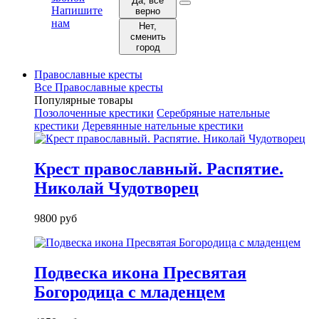
Да, все
Напишите
верно
нам
Нет,
сменить
город
Православные кресты
Все Православные кресты
Популярные товары
Позолоченные крестики
Серебряные нательные
крестики
Деревянные нательные крестики
Крест православный. Распятие.
Николай Чудотворец
9800 руб
Подвеска икона Пресвятая
Богородица с младенцем