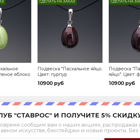
АЗ
СДЕЛАТЬ НА ЗАКАЗ
СДЕЛАТЬ НА ЗА
хальное
Подвеска "Пасхальное яйцо.
Подвеска "Па
еленое яблоко
Цвет: пурпур
яйцо". Цвет:
10900 руб
10900 руб
ЛУБ "СТАВРОС" И ПОЛУЧИТЕ 5% СКИДК
овремя сообщим вам о наших акциях, распродажах 
лавном искусстве, бэкстейджи и новые проекты. Без 