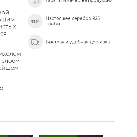
Гарантии качества продукции
ной
Настоящее серебро 925
рошим
пробы
истых
хся
Быстрая и удобная доставка
тихелем
м слоем
лейшем
го