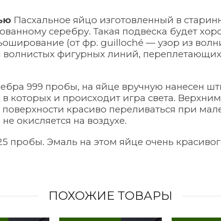
лью
Пасхальное яйцо изготовленный в старин
рованному серебру. Такая подвеска будет хо
ьоширование (от фр.
guilloché
— узор из волн
ти волнистых фигурных линий, переплетающи
ебра 999 пробы, на яйце вручную нанесен ш
, в которых и происходит игра света. Верхни
ет поверхности красиво переливаться при ма
не окисляется на воздухе.
25 пробы. Эмаль на этом яйце очень красиво
ПОХОЖИЕ ТОВАРЫ