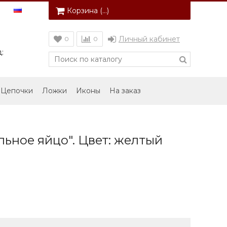
Корзина (
…
)
Личный кабинет
0
0
:
Цепочки
Ложки
Иконы
На заказ
ьное яйцо". Цвет: желтый