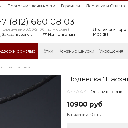
ы
Программа лояльности
Гарантии
Доставка и Оплата
+7 (812) 660 08 03
Ежедневно 9:00-21:00 (по Москве)
Доставка в город
Москва
Заказать звонок
Напишите нам
двески с эмалью
Чётки
Кожаные шнурки
Украшения
о". Цвет: желтый
Подвеска "Пасхал
Оставить отзыв
10900 руб
В наличии:
0 шт.