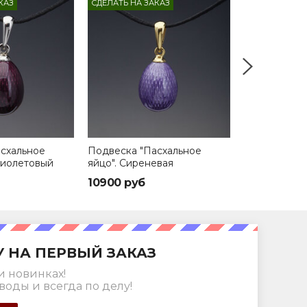
КАЗ
СДЕЛАТЬ НА ЗАКАЗ
СДЕЛАТЬ НА З
схальное
Подвеска "Пасхальное
Подвеска "П
 фиолетовый
яйцо". Сиреневая
яйцо". Амети
10900 руб
10900 руб
У НА ПЕРВЫЙ ЗАКАЗ
и новинках!
воды и всегда по делу!