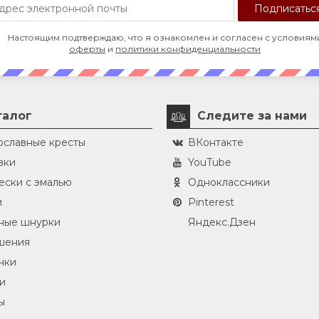
Настоящим подтверждаю, что я ознакомлен и согласен с условиям
оферты
и
политики конфиденциальности
талог
Следите за нами
ославные кресты
ВКонтакте
зки
YouTube
ески с эмалью
Одноклассники
и
Pinterest
ные шнурки
Яндекс.Дзен
шения
чки
и
ы