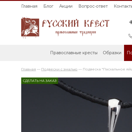
Главная
Блог
Акции
Вопрос-ответ
Контакт
Православные кресты
Образки
По
Главная
—
Подвески с эмалью
—
Подвеска "Пасхальное яйц
СДЕЛАТЬ НА ЗАКАЗ