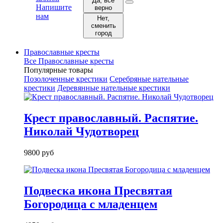
Да, все
Напишите
верно
нам
Нет,
сменить
город
Православные кресты
Все Православные кресты
Популярные товары
Позолоченные крестики
Серебряные нательные
крестики
Деревянные нательные крестики
Крест православный. Распятие.
Николай Чудотворец
9800 руб
Подвеска икона Пресвятая
Богородица с младенцем