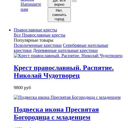
Да, все
Напишите
верно
нам
Нет,
сменить
город
Православные кресты
Все Православные кресты
Популярные товары
Позолоченные крестики
Серебряные нательные
крестики
Деревянные нательные крестики
Крест православный. Распятие.
Николай Чудотворец
9800 руб
Подвеска икона Пресвятая
Богородица с младенцем