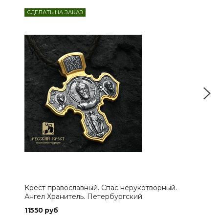
СДЕЛАТЬ НА ЗАКАЗ
Крест православный. Спас нерукотворный.
Кре
Ангел Хранитель. Петербургский.
Хра
11550 руб
126