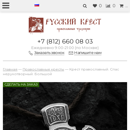
0
0
…
+7 (812) 660 08 03
Ежедневно 9:00-21:00 (по Москве)
Заказать звонок
Напишите нам
Главная
—
Православные кресты
—
Крест православный. Спас
нерукотворный. Большой
СДЕЛАТЬ НА ЗАКАЗ