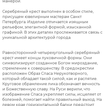
манерой.
Серебряный крест выполнен в особом стиле,
присущем ювелирным мастерам Санкт
Петербурга. Изделие отличается изящным
рельефом, элегантной формой, изысканной
графикой. В этих деталях прослеживается связь с
уникальной архитектурой города.
Равносторонний четырехугольный серебряный
крест имеет концы луковичной формы. Они
символизируют созданное Богом мироздание,
стремление к совершенству. В средокрестии
расположен Образ Спаса Нерукотворного,
который обладает такой силой, как и распятие.
Круговое обрамление лика обозначает вечность
и Божественную славу. На Руси верили, что
изображение Спаса укрепляет силы, исцеляет от
болезней, помогает найти правильный выход. На
левом крае горизонтальной балки предстоит