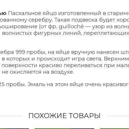
лью
Пасхальное яйцо изготовленный в старин
рованному серебру. Такая подвеска будет хо
ьоширование (от фр.
guilloché
— узор из волн
ти волнистых фигурных линий, переплетающи
ебра 999 пробы, на яйце вручную нанесен ш
, в которых и происходит игра света. Верхни
ет поверхности красиво переливаться при ма
не окисляется на воздухе.
25 пробы. Эмаль на этом яйце очень красиво
ПОХОЖИЕ ТОВАРЫ