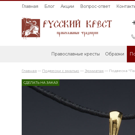
Главная
Блог
Акции
Вопрос-ответ
Контакт
Православные кресты
Образки
По
Главная
—
Подвески с эмалью
—
Эрмиатаж
—
Подвеска "Па
СДЕЛАТЬ НА ЗАКАЗ