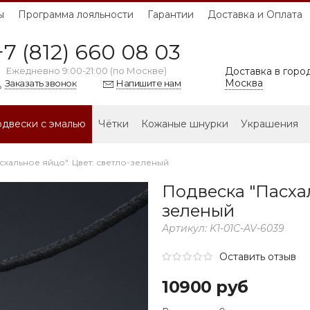
ы
Программа лояльности
Гарантии
Доставка и Оплата
+7 (812) 660 08 03
Ежедневно 9:00-21:00 (по Москве)
Доставка в город
Москва
Заказать звонок
Напишите нам
двески с эмалью
Чётки
Кожаные шнурки
Украшения
схальное яйцо". Цвет: светло-зеленый
Подвеска "Пасхал
зеленый
Артикул:
K1-01C-AV-6039
Оставить отзыв
10900 руб