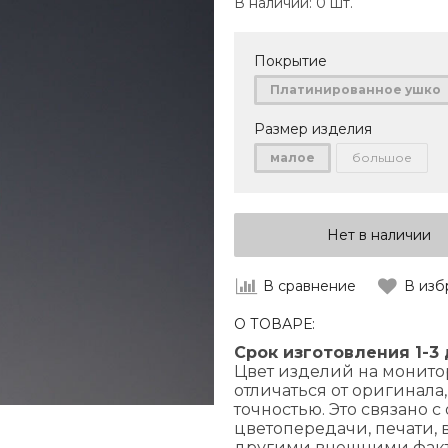
В наличии:
0 шт.
Покрытие
Платинированное ушко
Размер изделия
малое
большое
Нет в наличии
В сравнение
В изб
О ТОВАРЕ:
Срок изготовления 1-3
Цвет изделий на монито
отличаться от оригинала
точностью. Это связано 
цветопередачи, печати,
другими внешними фак