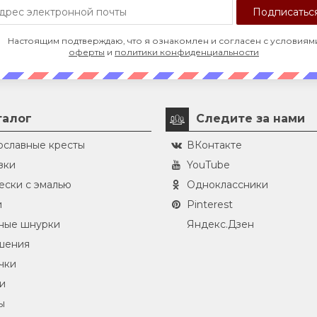
Настоящим подтверждаю, что я ознакомлен и согласен с условиям
оферты
и
политики конфиденциальности
талог
Следите за нами
ославные кресты
ВКонтакте
зки
YouTube
ески с эмалью
Одноклассники
и
Pinterest
ные шнурки
Яндекс.Дзен
шения
чки
и
ы