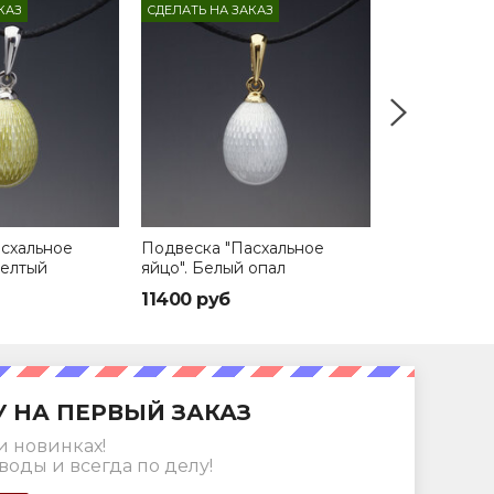
КАЗ
СДЕЛАТЬ НА ЗАКАЗ
СДЕЛАТЬ НА З
схальное
Подвеска "Пасхальное
Подвеска "П
желтый
яйцо". Белый опал
яйцо". Лило
11400 руб
10900 руб
У НА ПЕРВЫЙ ЗАКАЗ
и новинках!
воды и всегда по делу!