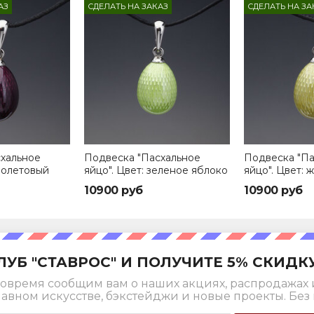
АЗ
СДЕЛАТЬ НА ЗАКАЗ
СДЕЛАТЬ НА ЗА
хальное
Подвеска "Пасхальное
Подвеска "Па
фиолетовый
яйцо". Цвет: зеленое яблоко
яйцо". Цвет: 
10900 руб
10900 руб
ЛУБ "СТАВРОС" И ПОЛУЧИТЕ 5% СКИДК
овремя сообщим вам о наших акциях, распродажах 
лавном искусстве, бэкстейджи и новые проекты. Без 