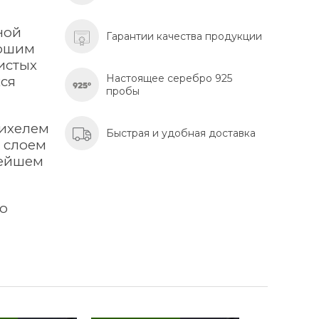
ной
Гарантии качества продукции
рошим
истых
Настоящее серебро 925
хся
пробы
тихелем
Быстрая и удобная доставка
м слоем
лейшем
го