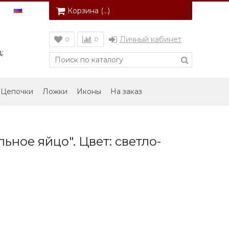
Корзина (
…
)
Личный кабинет
0
0
:
Цепочки
Ложки
Иконы
На заказ
ьное яйцо". Цвет: светло-