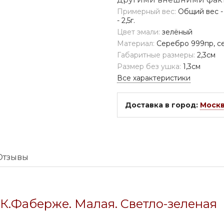
Примерный вес:
Общий вес - 3
- 2,5г.
Цвет эмали:
зелёный
Материал:
Серебро 999пр, се
Габаритные размеры:
2,3см
Размер без ушка:
1,3см
Все характеристики
Доставка в город:
Моск
Отзывы
 К.Фаберже. Малая. Светло-зеленая