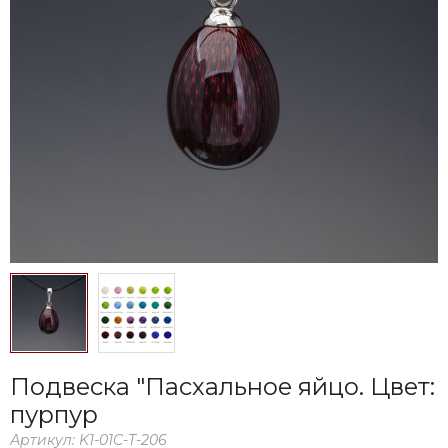
Подвеска "Пасхальное яйцо. Цвет:
пурпур
Артикул:
K1-01C-T-206