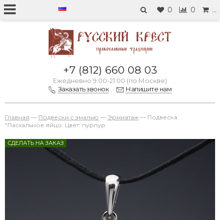
0
0
…
+7 (812) 660 08 03
Ежедневно 9:00-21:00 (по Москве)
Заказать звонок
Напишите нам
Главная
—
Подвески с эмалью
—
Эрмиатаж
—
Подвеска
"Пасхальное яйцо. Цвет: пурпур
СДЕЛАТЬ НА ЗАКАЗ