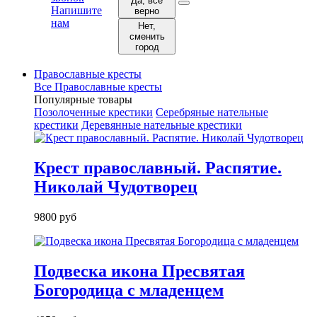
Да, все
Напишите
верно
нам
Нет,
сменить
город
Православные кресты
Все Православные кресты
Популярные товары
Позолоченные крестики
Серебряные нательные
крестики
Деревянные нательные крестики
Крест православный. Распятие.
Николай Чудотворец
9800 руб
Подвеска икона Пресвятая
Богородица с младенцем