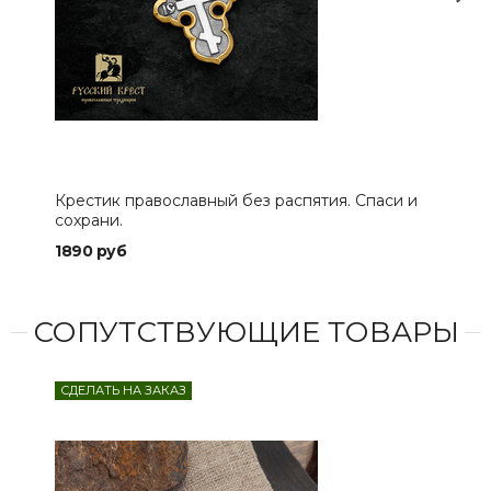
Крестик православный без распятия. Спаси и
Кре
сохрани.
Три
1890 руб
150
СОПУТСТВУЮЩИЕ ТОВАРЫ
СДЕЛАТЬ НА ЗАКАЗ
СДЕ