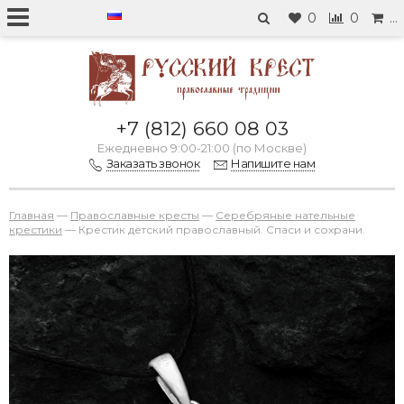
0
0
…
+7 (812) 660 08 03
Ежедневно 9:00-21:00 (по Москве)
Заказать звонок
Напишите нам
Главная
—
Православные кресты
—
Серебряные нательные
крестики
—
Крестик детский православный. Спаси и сохрани.