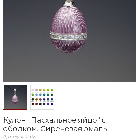
Кулон "Пасхальное яйцо" с
ободком. Сиреневая эмаль
Артикул:
k1-02