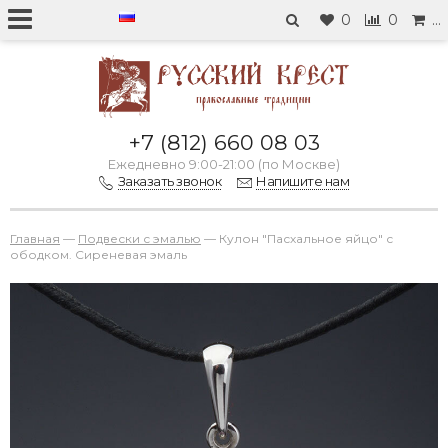
0
0
…
+7 (812) 660 08 03
Ежедневно 9:00-21:00 (по Москве)
Заказать звонок
Напишите нам
Главная
—
Подвески с эмалью
—
Кулон "Пасхальное яйцо" с
ободком. Сиреневая эмаль