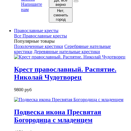
Да, все
Напишите
верно
нам
Нет,
сменить
город
Православные кресты
Все Православные кресты
Популярные товары
Позолоченные крестики
Серебряные нательные
крестики
Деревянные нательные крестики
Крест православный. Распятие.
Николай Чудотворец
9800 руб
Подвеска икона Пресвятая
Богородица с младенцем