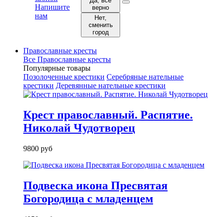
Да, все
Напишите
верно
нам
Нет,
сменить
город
Православные кресты
Все Православные кресты
Популярные товары
Позолоченные крестики
Серебряные нательные
крестики
Деревянные нательные крестики
Крест православный. Распятие.
Николай Чудотворец
9800 руб
Подвеска икона Пресвятая
Богородица с младенцем