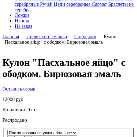
серебряные Ручей
Цепи серебряные Сармат
Браслеты из
серебра
Ложки
Иконы
На заказ
Главная
—
Подвески с эмалью
—
С ободком
—
Кулон
"Пасхальное яйцо" с ободком. Бирюзовая эмаль
Кулон "Пасхальное яйцо" с
ободком. Бирюзовая эмаль
Оставить отзыв
12000 руб
В наличии:
0 шт.
Распродано