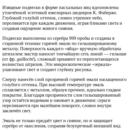
Изящные подвески в форме пасхальных яиц вдохновлены
утончённой эстетикой ювелирных шедевров К. Фаберже.
Глубокий голубой оттенок, словно утреннее небо,
переливается при каждом движении, играя бликами света и
создавая ощущение живого сияния.
Подвески выполнены из серебра 999 пробы и созданы в
старинной технике горячей эмали по гильошированному
металлу. Поверхность каждого «яйца» вручную обработана
штихелем: мастер наносит тончайшую сеть линий — гильоше
(от фр.
guilloché
), сложный орнамент из переплетающихся
волнистых штрихов. Эти микроскопические «зеркала»
улавливают свет и создают глубину рисунка.
Сверху нанесён слой прозрачной горячей эмали насыщенного
голубого оттенка. При высокой температуре эмаль
сплавляется с металлом, образуя прочное, идеально гладкое
покрытие. Благодаря прозрачности слоя гильошированный
узор остаётся видимым и оживает в движении: серьги
переливаются при малейшем повороте, словно внутри
заключён свет.
Эмаль не только придаёт цвет и сияние, но и защищает
серебро от окисления, сохраняя безупречный внешний вид