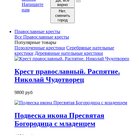
Да, все
Напишите
верно
нам
Нет,
сменить
город
Православные кресты
Все Православные кресты
Популярные товары
Позолоченные крестики
Серебряные нательные
крестики
Деревянные нательные крестики
Крест православный. Распятие.
Николай Чудотворец
9800 руб
Подвеска икона Пресвятая
Богородица с младенцем