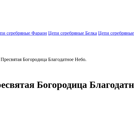
пи серебряные Фараон
Цепи серебряные Белка
Цепи серебряные
 Пресвятая Богородица Благодатное Небо.
есвятая Богородица Благодатн