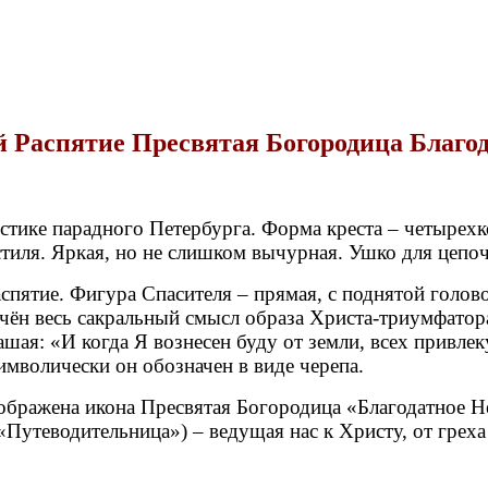
й Распятие Пресвятая Богородица Благод
стике парадного Петербурга. Форма креста – четырех
 стиля. Яркая, но не слишком вычурная. Ушко для цеп
спятие. Фигура Спасителя – прямая, с поднятой голово
ючён весь сакральный смысл образа Христа-триумфато
ашая: «И когда Я вознесен буду от земли, всех привле
имволически он обозначен в виде черепа.
зображена икона Пресвятая Богородица «Благодатное Н
Путеводительница») – ведущая нас к Христу, от греха