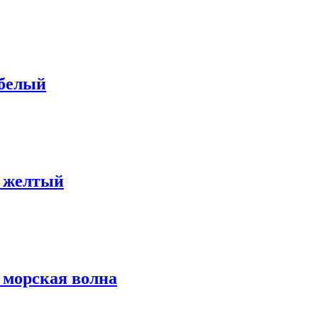
 белый
: желтый
 морская волна