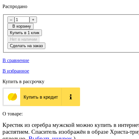
Распродано
–
+
В корзину
Купить в 1 клик
Нет в наличии
Сделать на заказ
В сравнение
В избранное
Купить в рассрочку
Купить в кредит
О товаре:
Крестик из серебра мужской можно купить в интерне
распятием. Спаситель изображён в образе Христа-тр
отдельно.
Выбрать шнурок.
)