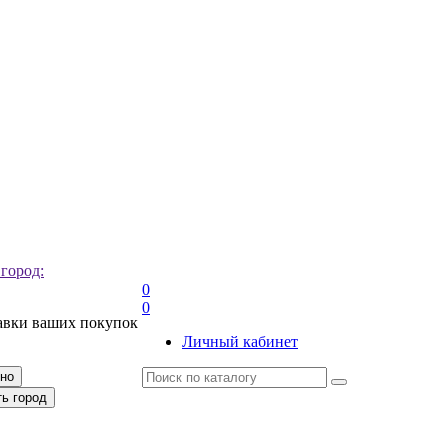
 город:
0
0
авки ваших покупок
Личный кабинет
рно
ть город