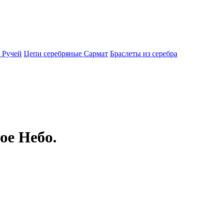
 Ручей
Цепи серебряные Сармат
Браслеты из серебра
ое Небо.