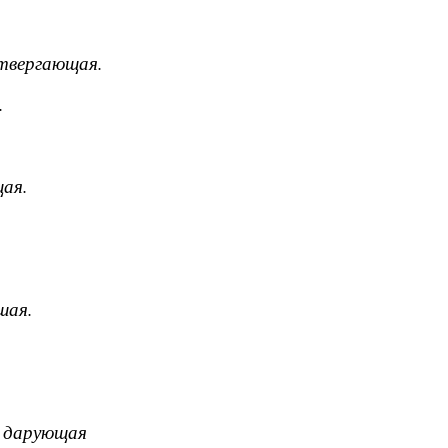
отвергающая.
.
щая.
шая.
м дарующая