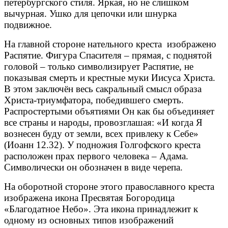
петербургского стиля. Яркая, но не слишком
вычурная. Ушко для цепочки или шнурка
подвижное.
На главной стороне нательного креста изображено
Распятие. Фигура Спасителя – прямая, с поднятой
головой – только символизирует Распятие, не
показывая смерть и крестные муки Иисуса Христа.
В этом заключён весь сакральный смысл образа
Христа-триумфатора, победившего смерть.
Распростертыми объятиями Он как бы объединяет
все страны и народы, провозглашая: «И когда Я
вознесен буду от земли, всех привлеку к Себе»
(Иоанн 12.32). У подножия Голгофского креста
расположен прах первого человека – Адама.
Символически он обозначен в виде черепа.
На оборотной стороне этого православного креста
изображена икона Пресвятая Богородица
«Благодатное Небо». Эта икона принадлежит к
одному из основных типов изображений