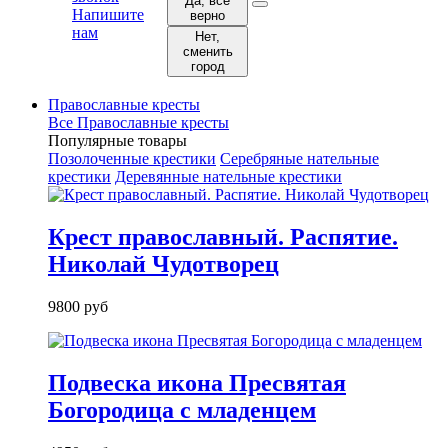
Да, все
Напишите
верно
нам
Нет,
сменить
город
Православные кресты
Все Православные кресты
Популярные товары
Позолоченные крестики
Серебряные нательные
крестики
Деревянные нательные крестики
Крест православный. Распятие.
Николай Чудотворец
9800 руб
Подвеска икона Пресвятая
Богородица с младенцем