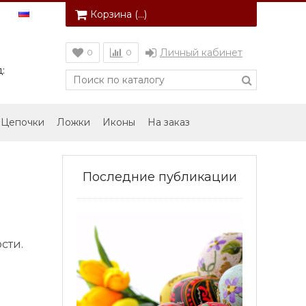
Корзина (
…
)
Личный кабинет
0
0
:
Цепочки
Ложки
Иконы
На заказ
Последние публикации
сти.