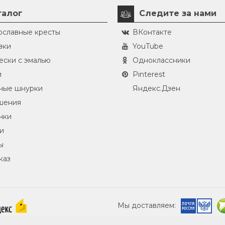
талог
Следите за нами
ославные кресты
ВКонтакте
зки
YouTube
ески с эмалью
Одноклассники
и
Pinterest
ные шнурки
Яндекс.Дзен
шения
чки
и
ы
каз
Мы доставляем: